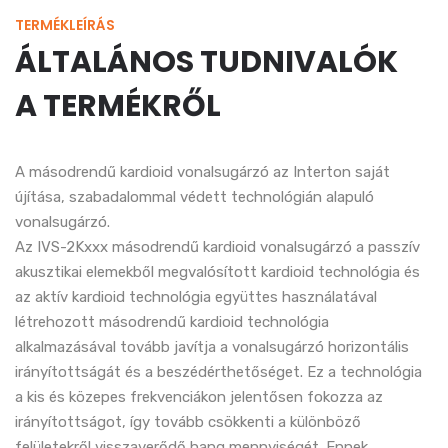
TERMÉKLEÍRÁS
ÁLTALÁNOS TUDNIVALÓK
A TERMÉKRŐL
A másodrendű kardioid vonalsugárzó az Interton saját
újítása, szabadalommal védett technológián alapuló
vonalsugárzó.
Az IVS-2Kxxx másodrendű kardioid vonalsugárzó a passzív
akusztikai elemekből megvalósított kardioid technológia és
az aktív kardioid technológia együttes használatával
létrehozott másodrendű kardioid technológia
alkalmazásával tovább javítja a vonalsugárzó horizontális
irányítottságát és a beszédérthetőséget. Ez a technológia
a kis és közepes frekvenciákon jelentősen fokozza az
irányítottságot, így tovább csökkenti a különböző
felületekről visszaverődő hang mennyiségét. Ennek