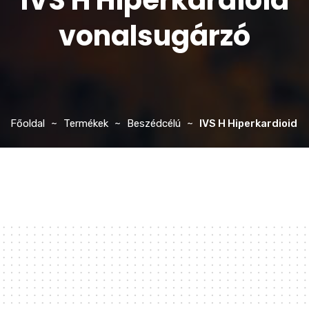
IVS H Hiperkardioid
vonalsugárzó
Főoldal
Termékek
Beszédcélú
IVS H Hiperkardioid