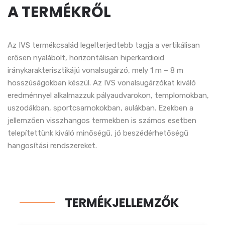
A TERMÉKRŐL
Az IVS termékcsalád legelterjedtebb tagja a vertikálisan
erősen nyalábolt, horizontálisan hiperkardioid
iránykarakterisztikájú vonalsugárzó, mely 1 m – 8 m
hosszúságokban készül. Az IVS vonalsugárzókat kiváló
eredménnyel alkalmazzuk pályaudvarokon, templomokban,
uszodákban, sportcsarnokokban, aulákban. Ezekben a
jellemzően visszhangos termekben is számos esetben
telepítettünk kiváló minőségű, jó beszédérhetőségű
hangosítási rendszereket.
TERMÉKJELLEMZŐK