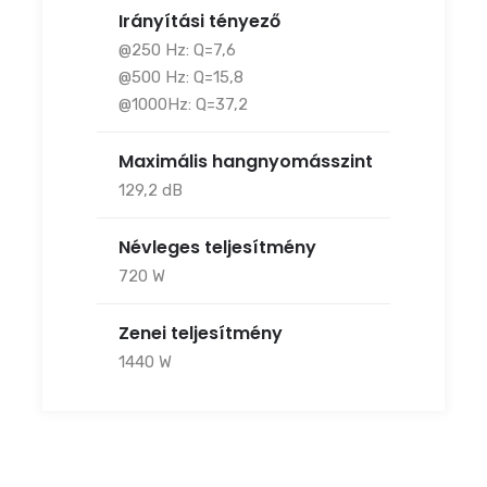
Irányítási tényező
@250 Hz: Q=7,6
@500 Hz: Q=15,8
@1000Hz: Q=37,2
Maximális hangnyomásszint
129,2 dB
Névleges teljesítmény
720 W
Zenei teljesítmény
1440 W